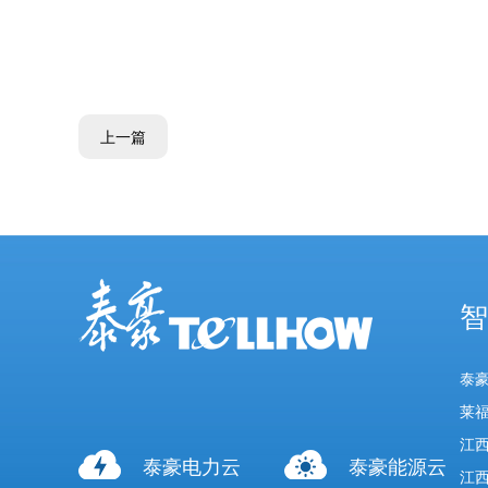
上一篇
智
泰
莱
江
泰豪电力云
泰豪能源云
江