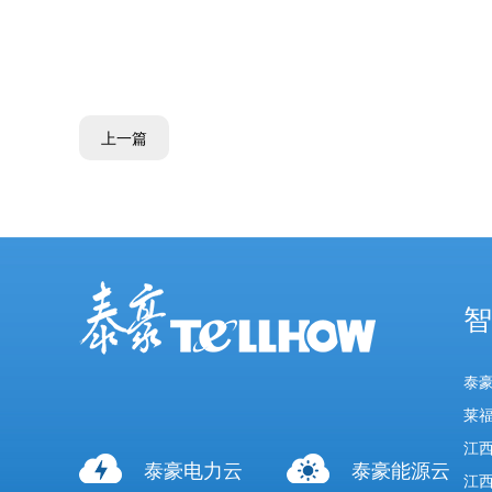
上一篇
智
泰
莱
江
泰豪电力云
泰豪能源云
江